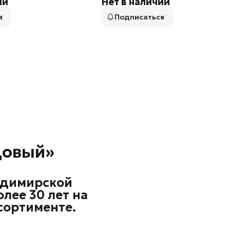
ии
Нет в наличии
я
Подписаться
довый»
адимирской
лее 30 лет на
сортименте.