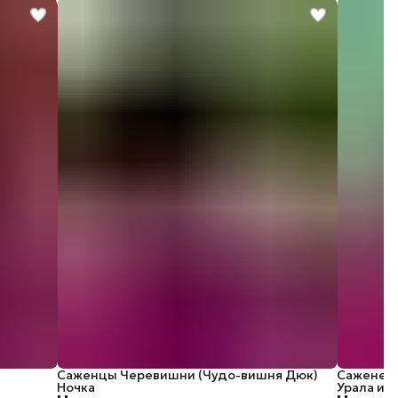
Саженцы Черевишни (Чудо-вишня Дюк)
Саженец 
Ночка
Урала и 