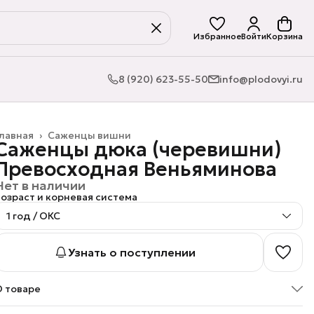
Избранное
Войти
Корзина
8 (920) 623-55-50
info@plodovyi.ru
лавная
›
Саженцы вишни
Саженцы дюка (черевишни)
Превосходная Веньяминова
Нет в наличии
озраст и корневая система
1 год / ОКС
Узнать о поступлении
О товаре