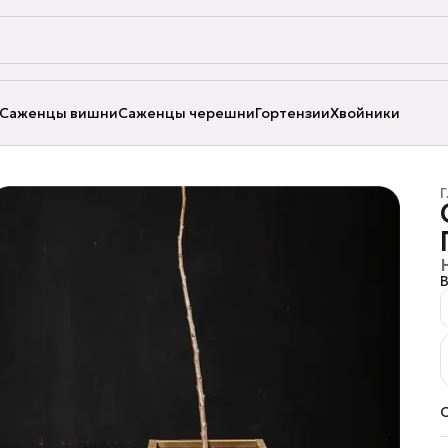
Саженцы вишни
Саженцы черешни
Гортензии
Хвойники
Г
В