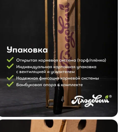
•
к
в
о
•
•
•
В
ц