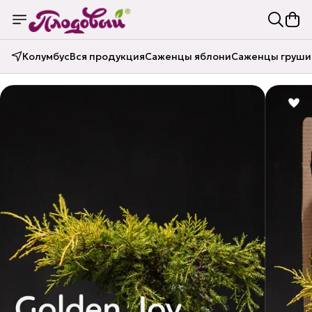
Колумбус
Вся продукция
Саженцы яблони
Саженцы груши