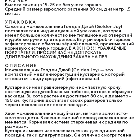
Р А З М Е Р
Высота саженца 15-25 см без учета горшка.
Средний размер взрослого растения 80 см, диаметр 1,5
метра.
У П А К О В К А
Саженец можжевельника Голден Джой (Golden Joy)
поставляется в индивидуальной упаковке, которая
имеет большое количество вентиляционных отверстий
и удобные ручки для переноса. Внутри коробки горшок
зафиксирован и обмотан чёрной пленкой, прижимающий
корневую систему к горшку. В А Ж Н О ! ! ! УВАЖАЕМЫЕ
ПОКУПАТЕЛИ, ПРОСИМ ВАС НЕ ДОПУСКАТЬ
ДЛИТЕЛЬНОГО НАХОЖДЕНИЯ ЗАКАЗА НА ПВЗ.
О П И С А Н И Е
Можжевельник Голден Джой (Golden Joy) — это
компактный медленнорастущий кустарник, который
относится к виду средний (пфитцериана).
Кустарник имеет равномерную и компактную крону,
состоящую из дугообразных побегов, которые образуют
каскады. Высота растения достигает 80 см, а диаметр –
150 см. Кустарник достигает своих размеров только
через несколько лет после посадки.
Хвоя можжевельника чешуйчатая, мягкая и золотисто-
желтого цвета. В осенне-зимний период окраска хвои не
меняется. Корневая система стержневая и средняя по
размерам.
Кустарник может использоваться как для одиночной
посадки, так и для групповых. Он отлично смотрится на