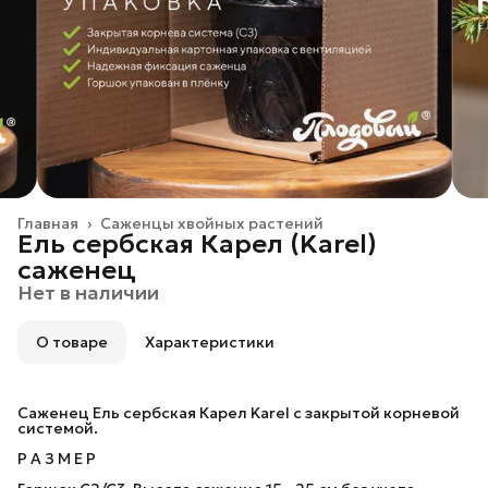
Главная
›
Саженцы хвойных растений
Ель сербская Карел (Karel)
саженец
Нет в наличии
О товаре
Характеристики
Саженец Ель сербская Карел Karel с закрытой корневой
системой.
Р А З М Е Р