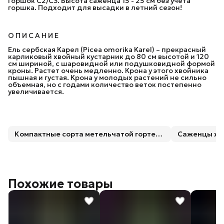
Горшок C2/C3. Высота саженца 15 - 25 см без учета
горшка. Подходит для высадки в летний сезон!
О П И С А Н И Е
Ель сербская Карел (Picea omorika Karel) – прекрасный
карликовый хвойный кустарник до 80 см высотой и 120
см шириной, с шаровидной или подушковидной формой
кроны. Растет очень медленно. Крона у этого хвойника
пышная и густая. Крона у молодых растений не сильно
объемная, но с годами количество веток постепенно
увеличивается.
Компактные сорта метельчатой гортензии
Саженцы хв
Похожие товары