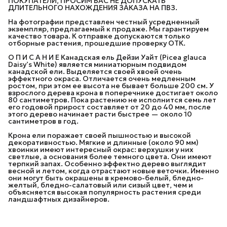
ПОКУПАТЕЛИ, ПРОСИМ ВАС НЕ ДОПУСКАТЬ
ДЛИТЕЛЬНОГО НАХОЖДЕНИЯ ЗАКАЗА НА ПВЗ.
На фотографии представлен честный усредненный
экземпляр, предлагаемый к продаже. Мы гарантируем
качество товара. К отправке допускаются только
отборные растения, прошедшие проверку ОТК.
О П И С А Н И Е Канадская ель Дейзи Уайт (Picea glauca
Daisy’s White) является миниатюрным подвидом
канадской ели. Выделяется своей хвоей очень
эффектного окраса. Отличается очень медленным
ростом, при этом ее высота не бывает больше 200 см. У
взрослого дерева крона в поперечнике достигает около
80 сантиметров. Пока растению не исполнится семь лет
его годовой прирост составляет от 20 до 40 мм, после
этого дерево начинает расти быстрее — около 10
сантиметров в год.
Крона ели поражает своей пышностью и высокой
декоративностью. Мягкие и длинные (около 90 мм)
хвоинки имеют интересный окрас: верхушки у них
светлые, а основания более темного цвета. Они имеют
терпкий запах. Особенно эффектно дерево выглядит
весной и летом, когда отрастают новые веточки. Именно
они могут быть окрашены в кремово-белый, бледно-
желтый, бледно-салатовый или сизый цвет, чем и
объясняется высокая популярность растения среди
ландшафтных дизайнеров.