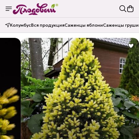
Колумбус
Вся продукция
Саженцы яблони
Саженцы груши