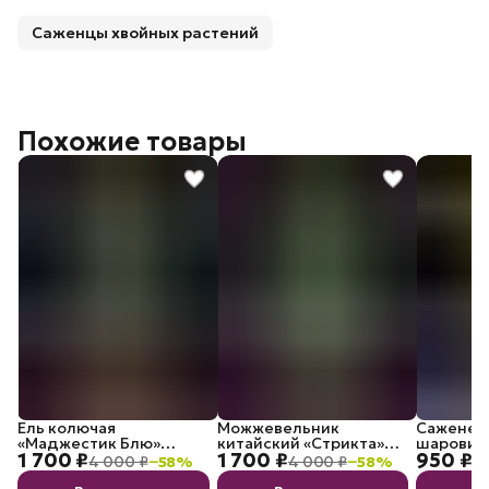
Саженцы хвойных растений
Похожие товары
Ель колючая
Можжевельник
Саженец
«Маджестик Блю»
китайский «Стрикта»
шаровид
1 700 ₽
1 700 ₽
950 ₽
саженец С3
Экстра С3
Danica
4 000 ₽
−
58
%
4 000 ₽
−
58
%
1 