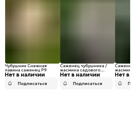
Чубушник Снежная
Саженец чубушника /
Саженец 
лавина саженец P9
жасмина садового
жасмина 
Нет в наличии
Нет в наличии
Нет в 
Балет мотыльков
Снежная 
Подписаться
Подписаться
По