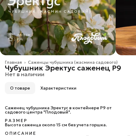
Главная
›
Саженцы чубушника (жасмина садового)
Чубушник Эректус саженец P9
Нет в наличии
О товаре
Характеристики
Саженец чубушника Эректус в контейнере P9 от
садового центра "Плодовый".
Р А З М Е Р
Высота саженца около 15 см без учета горшка.
О П И С А Н И Е