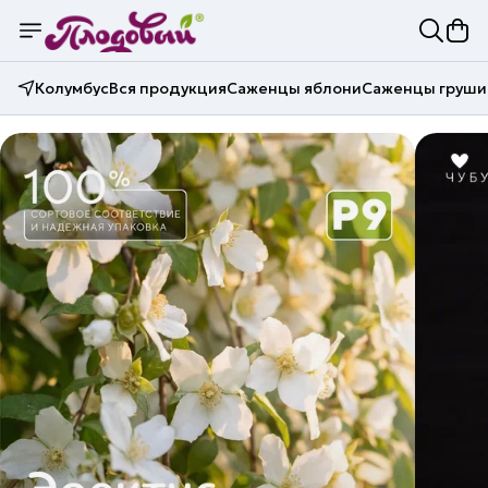
Колумбус
Вся продукция
Саженцы яблони
Саженцы груши