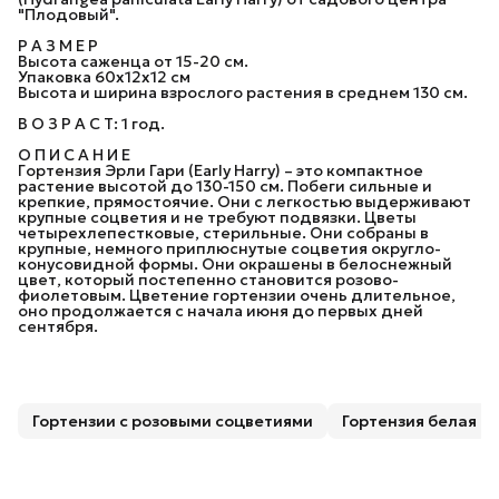
"Плодовый".
Р А З М Е Р
Высота саженца от 15-20 см.
Упаковка 60х12х12 см
Высота и ширина взрослого растения в среднем 130 см.
В О З Р А С Т: 1 год.
О П И С А Н И Е
Гoртензия Эpли Гари (Еаrly Наrry) – это компактное
растение высотой до 130-150 см. Побеги сильные и
крепкие, прямостоячие. Они с легкостью выдерживают
крупные соцветия и не требуют подвязки. Цветы
четырехлепестковые, стерильные. Они собраны в
крупные, немного приплюснутые соцветия округло-
конусовидной формы. Они окрашены в белоснежный
цвет, который постепенно становится розово-
фиолетовым. Цветение гортензии очень длительное,
оно продолжается с начала июня до первых дней
сентября.
Гортензии с розовыми соцветиями
Гортензия белая