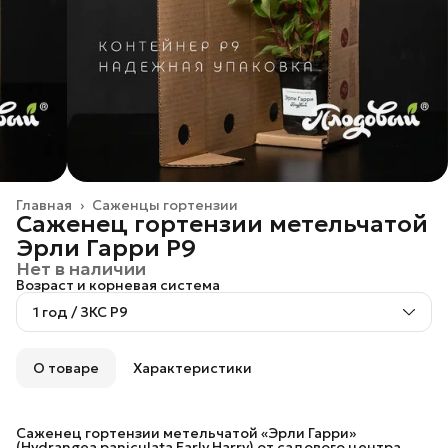
Главная
›
Саженцы гортензии
Саженец гортензии метельчатой
Эрли Гарри P9
Нет в наличии
Возраст и корневая система
1 год / ЗКС P9
О товаре
Характеристики
Саженец гортензии метельчатой «Эрли Гарри»
(Hydrangea paniculata Early Harry) от садового центра