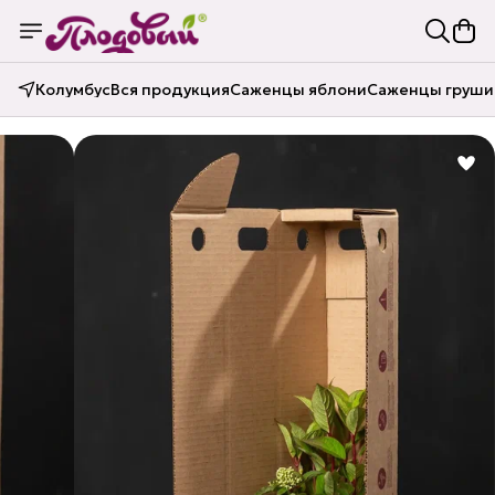
Колумбус
Вся продукция
Саженцы яблони
Саженцы груши