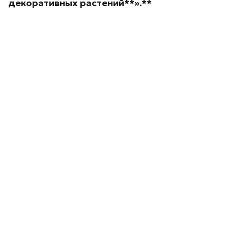
декоративных
растений**».**